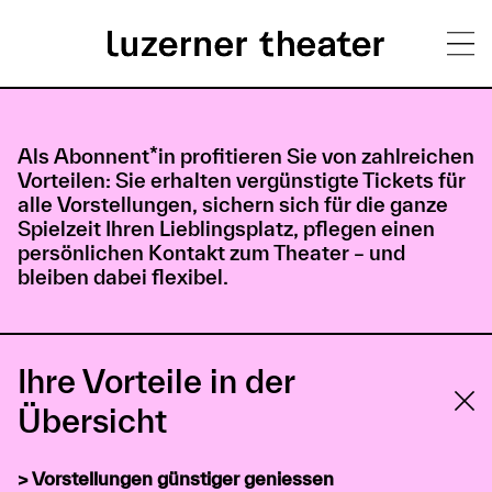
Direkt
H
zum
Inhalt
Als Abonnent*in profitieren Sie von zahlreichen
a
Vorteilen:
Sie erhalten vergünstigte Tickets für
u
alle Vorstellungen, sichern sich für die ganze
Spielzeit Ihren Lieblingsplatz, pflegen einen
p
persönlichen Kontakt zum Theater – und
bleiben dabei flexibel.
t
m
e
Ihre Vorteile in der
n
Übersicht
ü
> Vorstellungen günstiger geniessen