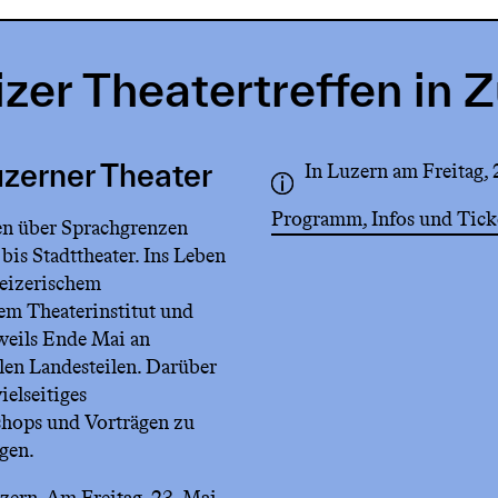
zer Theatertreffen in 
In Luzern am Freitag,
uzerner Theater
Programm, Infos und Tick
fen über Sprachgrenzen
bis Stadttheater. Ins Leben
weizerischem
em Theaterinstitut und
eweils Ende Mai an
llen Landesteilen. Darüber
ielseitiges
ops und Vorträgen zu
gen.