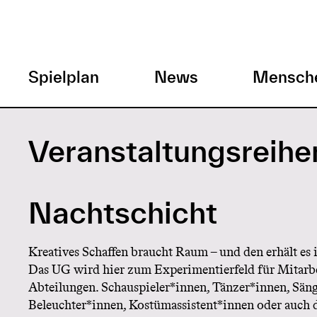
H
Spielplan
News
Mensch
a
Direkt
zum
u
Veranstaltungsreihen
Inhalt
p
Nachtschicht
t
m
Kreatives Schaffen braucht Raum – und den erhält es 
Das UG wird hier zum Experimentierfeld für Mitarbe
e
Abteilungen. Schauspieler*innen, Tänzer*innen, Sän
Beleuchter*innen, Kostümassistent*innen oder auch d