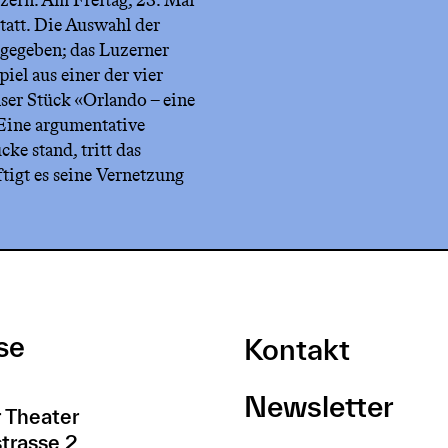
zern. Am Freitag, 23. Mai
tatt. Die Auswahl der
gegeben; das Luzerner
iel aus einer der vier
er Stück «Orlando – eine
Eine argumentative
ke stand, tritt das
tigt es seine Vernetzung
se
Kontakt
Newsletter
 Theater
trasse 2