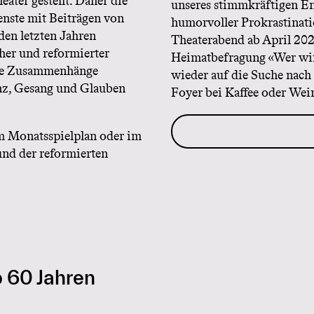
ater gestellt. Daher die
unseres stimmkräftigen En
enste mit Beiträgen von
humorvoller Prokrastinati
den letzten Jahren
Theaterabend ab April 202
cher und reformierter
Heimatbefragung «Wer wir 
che Zusammenhänge
wieder auf die Suche nach 
nz, Gesang und Glauben
Foyer bei Kaffee oder Wei
m Monatsspielplan oder im
und der reformierten
 60 Jahren