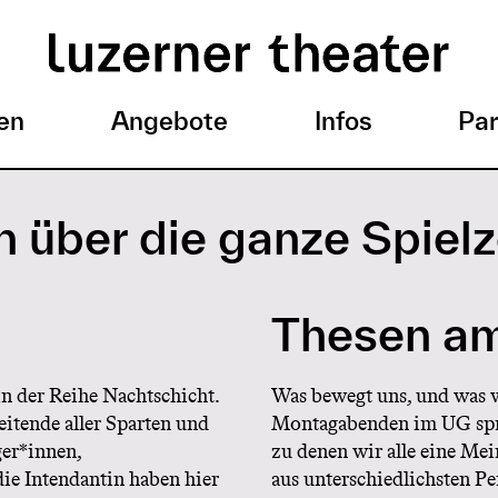
en
Angebote
Infos
Par
 über die ganze Spielz
Thesen am
in der Reihe Nachtschicht.
Was bewegt uns, und was w
itende aller Sparten und
Montagabenden im UG spre
ger*innen,
zu denen wir alle eine Me
ie Intendantin haben hier
aus unterschiedlichsten P