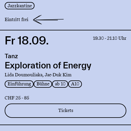
Jazzkantine
Eintritt frei
Fr 18.09.
Link
19.30 - 21.10 Uhr
to
production
Tanz
Exploration
of
Exploration of Energy
Energy
Lida Doumouliaka, Jae-Duk Kim
Einführung
Bühne
ab 10
A10
CHF 25 - 85
Tickets