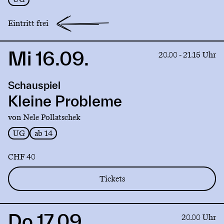
Eintritt frei
Mi 16.09.
Link
20.00 - 21.15 Uhr
to
production
Schauspiel
Kleine
Probleme
Kleine Probleme
von Nele Pollatschek
UG
ab 14
CHF 40
Tickets
Do 17.09.
Link
20.00 Uhr