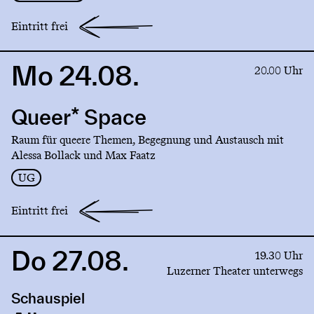
Eintritt frei
Mo 24.08.
Link
20.00 Uhr
to
production
Queer* Space
Queer*
Space
Raum für queere Themen, Begegnung und Austausch mit
Alessa Bollack und Max Faatz
UG
Eintritt frei
Do 27.08.
Link
19.30 Uhr
to
Luzerner Theater unterwegs
production
Schauspiel
Alkopop