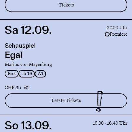
Tickets
Sa 12.09.
Link
20.00 Uhr
to
Premiere
production
Schauspiel
Egal
Egal
Marius von Mayenburg
Box
ab 16
A1
CHF 30 - 60
Letzte Tickets
So 13.09.
Link
15.00 - 16.40 Uhr
to