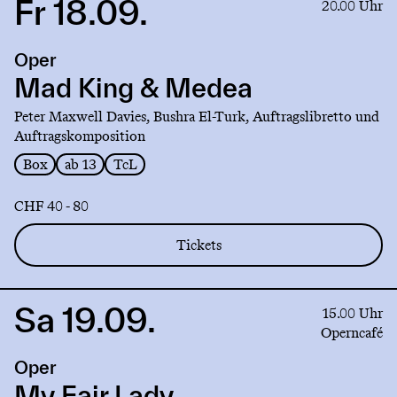
Fr 18.09.
Link
20.00 Uhr
to
production
Oper
Mad
King
Mad King & Medea
&
Peter Maxwell Davies, Bushra El-Turk, Auftragslibretto und
Medea
Auftragskomposition
Box
ab 13
TcL
CHF 40 - 80
Tickets
Sa 19.09.
Link
15.00 Uhr
to
Operncafé
production
Oper
My
Fair
My Fair Lady