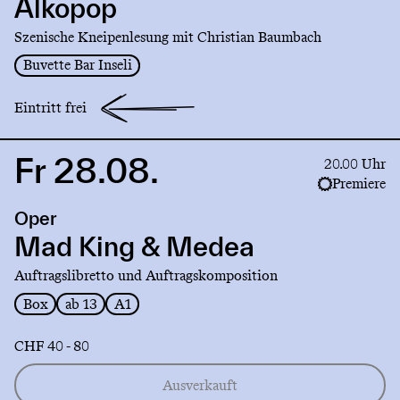
Alkopop
Szenische Kneipenlesung mit Christian Baumbach
Buvette Bar Inseli
Eintritt frei
Fr 28.08.
Link
20.00 Uhr
to
Premiere
production
Oper
Mad
King
Mad King & Medea
&
Auftragslibretto und Auftragskomposition
Medea
Box
ab 13
A1
CHF 40 - 80
Ausverkauft