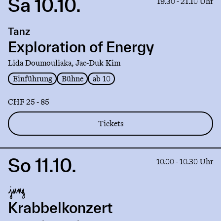
Sa 10.10.
Link
19.30 - 21.10 Uhr
to
production
Tanz
Exploration
of
Exploration of Energy
Energy
Lida Doumouliaka, Jae-Duk Kim
Einführung
Bühne
ab 10
CHF 25 - 85
Tickets
So 11.10.
Link
10.00 - 10.30 Uhr
to
production
Krabbelkonzert
Krabbelkonzert