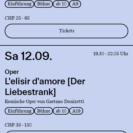
Einführung
Bühne
ab 10
A9
CHF 25 - 85
Tickets
Sa 12.09.
Link
19.30 - 22.05 Uhr
to
production
Oper
L'elisir
d'amore
L'elisir d'amore [Der
[Der
Liebestrank]
Liebestrank]
Komische Oper von Gaetano Donizetti
Einführung
Bühne
ab 10
A19
CHF 35 - 130