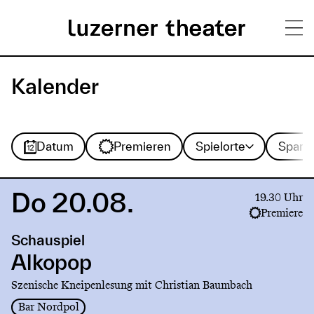
Direkt
H
zum
Kalender
Inhalt
a
u
Spielorte
Sparte
Datum
Premieren
Spielorte
Spart
p
t
Do 20.08.
Link
19.30 Uhr
m
to
Premiere
production
e
Schauspiel
Alkopop
n
Alkopop
ü
Szenische Kneipenlesung mit Christian Baumbach
Bar Nordpol