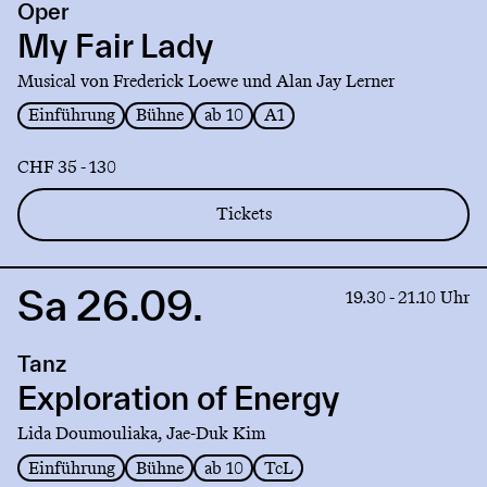
Oper
My
Fair
My Fair Lady
Lady
Musical von Frederick Loewe und Alan Jay Lerner
Einführung
Bühne
ab 10
A1
CHF 35 - 130
Tickets
Sa 26.09.
Link
19.30 - 21.10 Uhr
to
production
Tanz
Exploration
of
Exploration of Energy
Energy
Lida Doumouliaka, Jae-Duk Kim
Einführung
Bühne
ab 10
TcL