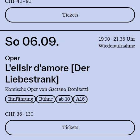
CHF 40 - 80
Tickets
So 06.09.
Link
19.00 - 21.35 Uhr
to
Wiederaufnahme
production
Oper
L'elisir
d'amore
L'elisir d'amore [Der
[Der
Liebestrank]
Liebestrank]
Komische Oper von Gaetano Donizetti
Einführung
Bühne
ab 10
A16
CHF 35 - 130
Tickets