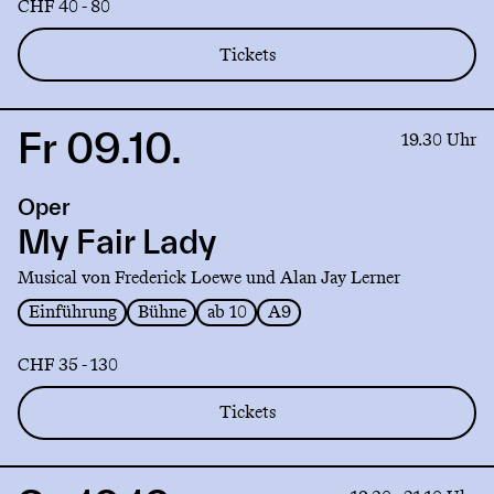
CHF 40 - 80
Tickets
Fr 09.10.
Link
19.30 Uhr
to
production
Oper
My
Fair
My Fair Lady
Lady
Musical von Frederick Loewe und Alan Jay Lerner
Einführung
Bühne
ab 10
A9
CHF 35 - 130
Tickets