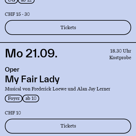
CHF 15 - 30
Tickets
Mo 21.09.
Link
18.30 Uhr
to
Kostprobe
production
Oper
My
Fair
My Fair Lady
Lady
Musical von Frederick Loewe und Alan Jay Lerner
Foyer
ab 10
CHF 10
Tickets