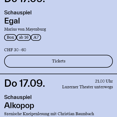
to
production
Schauspiel
Egal
Egal
Marius von Mayenburg
Box
ab 16
A7
CHF 30 - 60
Tickets
Do 17.09.
Link
21.00 Uhr
to
Luzerner Theater unterwegs
production
Schauspiel
Alkopop
Alkopop
Szenische Kneipenlesung mit Christian Baumbach