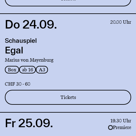
Do 24.09.
Link
20.00 Uhr
to
production
Schauspiel
Egal
Egal
Marius von Mayenburg
Box
ab 16
A3
CHF 30 - 60
Tickets
Fr 25.09.
Link
19.30 Uhr
to
Premiere
production