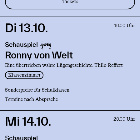
Tickets
Di 13.10.
Link
10.00 Uhr
to
production
Schauspiel
Ronny
von
Ronny von Welt
Welt
Eine übertrieben wahre Lügengeschichte. Thilo Reffert
Klassenzimmer
Sonderpreise für Schulklassen
Termine nach Absprache
Mi 14.10.
Link
20.00 Uhr
to
production
Schauspiel
Egal