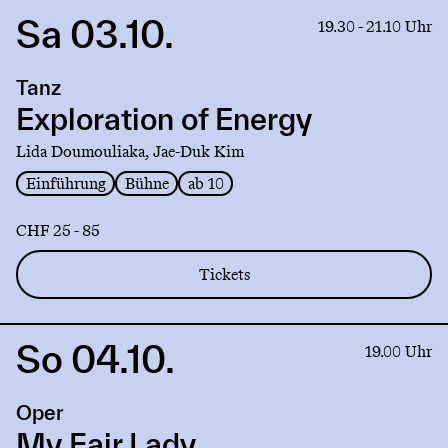
Sa 03.10.
Link
19.30 - 21.10 Uhr
to
production
Tanz
Exploration
of
Exploration of Energy
Energy
Lida Doumouliaka, Jae-Duk Kim
Einführung
Bühne
ab 10
CHF 25 - 85
Tickets
So 04.10.
Link
19.00 Uhr
to
production
Oper
My
Fair
My Fair Lady