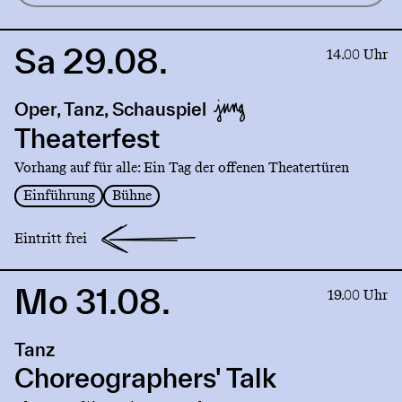
Sa 29.08.
Link
14.00 Uhr
to
production
Oper, Tanz, Schauspiel
Theaterfest
Theaterfest
Vorhang auf für alle: Ein Tag der offenen Theatertüren
Einführung
Bühne
Eintritt frei
Mo 31.08.
Link
19.00 Uhr
to
production
Tanz
Choreographers'
Talk
Choreographers' Talk