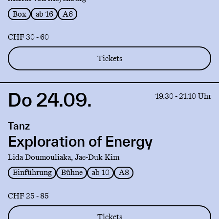
Box
ab 16
A6
CHF 30 - 60
Tickets
Do 24.09.
Link
19.30 - 21.10 Uhr
to
production
Tanz
Exploration
of
Exploration of Energy
Energy
Lida Doumouliaka, Jae-Duk Kim
Einführung
Bühne
ab 10
A8
CHF 25 - 85
Tickets