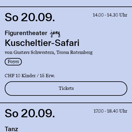
So 20.09.
Link
14.00 - 14.30 Uhr
to
production
Figurentheater
Kuscheltier-
Safari
Kuscheltier-Safari
von Gustavs Schwestern, Teresa Rotemberg
Foyer
CHF 10 Kinder / 15 Erw.
Tickets
So 20.09.
Link
17.00 - 18.40 Uhr
to
production
Tanz
Exploration