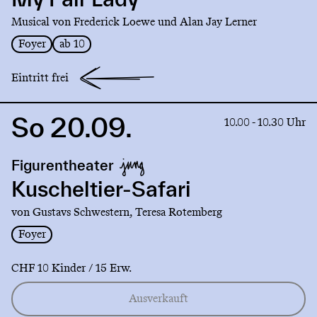
Lady
Musical von Frederick Loewe und Alan Jay Lerner
Foyer
ab 10
Eintritt frei
So 20.09.
Link
10.00 - 10.30 Uhr
to
production
Figurentheater
Kuscheltier-
Safari
Kuscheltier-Safari
von Gustavs Schwestern, Teresa Rotemberg
Foyer
CHF 10 Kinder / 15 Erw.
Ausverkauft