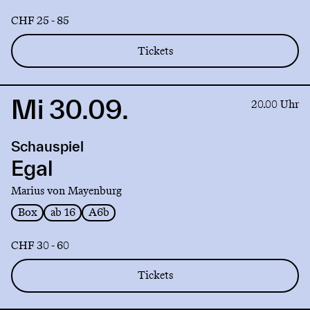
CHF 25 - 85
Tickets
Mi 30.09.
Link
20.00 Uhr
to
production
Schauspiel
Egal
Egal
Marius von Mayenburg
Box
ab 16
A6b
CHF 30 - 60
Tickets