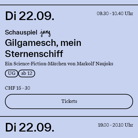
Di 22.09.
Link
09.30 - 10.40 Uhr
to
production
Schauspiel
Gilgamesch,
mein
Gilgamesch, mein
Sternenschiff
Sternenschiff
Ein Science-Fiction-Märchen von Markolf Naujoks
UG
ab 12
CHF 15 - 30
Tickets
Di 22.09.
Link
19.00 - 20.10 Uhr
to