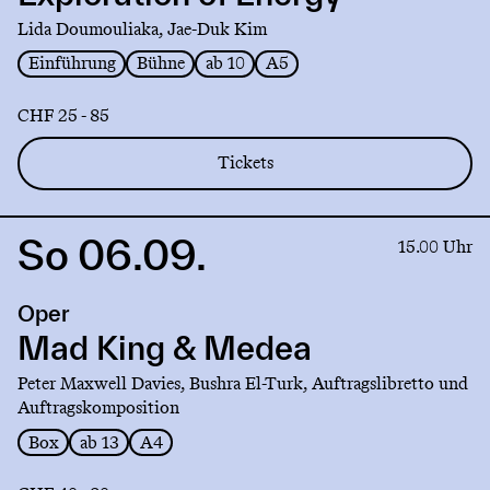
Energy
Lida Doumouliaka, Jae-Duk Kim
Einführung
Bühne
ab 10
A5
CHF 25 - 85
Tickets
So 06.09.
Link
15.00 Uhr
to
production
Oper
Mad
King
Mad King & Medea
&
Peter Maxwell Davies, Bushra El-Turk, Auftragslibretto und
Medea
Auftragskomposition
Box
ab 13
A4