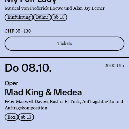
Lady
Musical von Frederick Loewe und Alan Jay Lerner
Einführung
Bühne
ab 10
CHF 35 - 130
Tickets
Do 08.10.
Link
20.00 Uhr
to
production
Oper
Mad
King
Mad King & Medea
&
Peter Maxwell Davies, Bushra El-Turk, Auftragslibretto und
Medea
Auftragskomposition
Box
ab 13