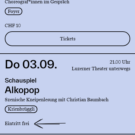
Choreograf*innen im Gespräch
Foyer
CHF 10
Tickets
Do 03.09.
Link
21.00 Uhr
to
Luzerner Theater unterwegs
production
Schauspiel
Alkopop
Alkopop
Szenische Kneipenlesung mit Christian Baumbach
Krienbrüggli
Eintritt frei