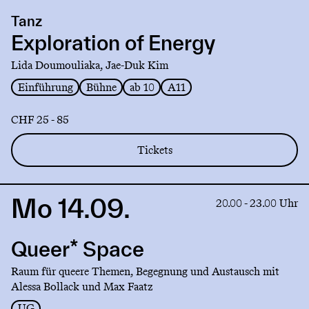
production
Tanz
Exploration
of
Exploration of Energy
Energy
Lida Doumouliaka, Jae-Duk Kim
Einführung
Bühne
ab 10
A11
CHF 25 - 85
Tickets
Mo 14.09.
Link
20.00 - 23.00 Uhr
to
production
Queer* Space
Queer*
Space
Raum für queere Themen, Begegnung und Austausch mit
Alessa Bollack und Max Faatz
UG