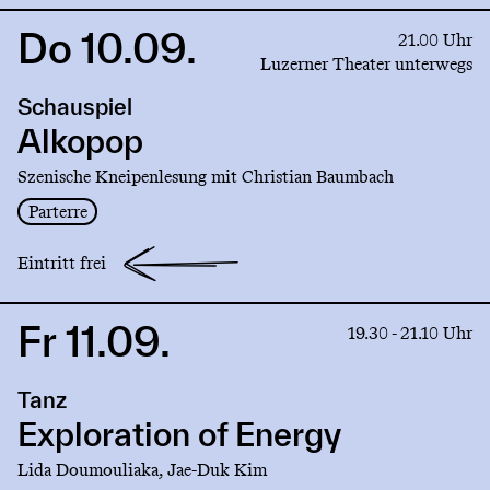
Do 10.09.
Link
21.00 Uhr
to
Luzerner Theater unterwegs
production
Schauspiel
Alkopop
Alkopop
Szenische Kneipenlesung mit Christian Baumbach
Parterre
Eintritt frei
Fr 11.09.
Link
19.30 - 21.10 Uhr
to
production
Tanz
Exploration
of
Exploration of Energy
Energy
Lida Doumouliaka, Jae-Duk Kim