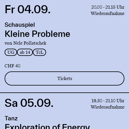
Fr 04.09.
Link
20.00 - 21.15 Uhr
to
Wiederaufnahme
production
Schauspiel
Kleine
Probleme
Kleine Probleme
von Nele Pollatschek
UG
ab 14
TcL
CHF 40
Tickets
Sa 05.09.
Link
19.30 - 21.10 Uhr
to
Wiederaufnahme
production
Tanz
Exploration
of
Exploration of Energy