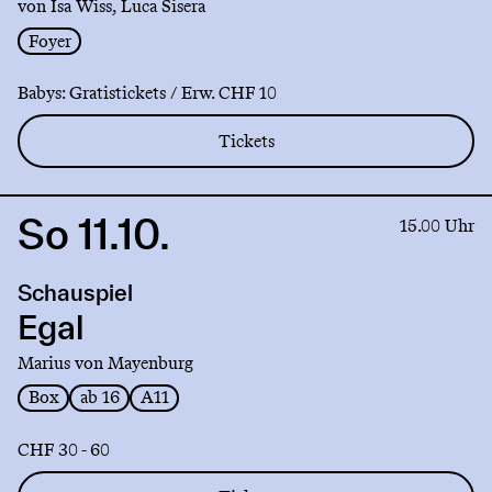
von Isa Wiss, Luca Sisera
Foyer
Babys: Gratistickets / Erw. CHF 10
Tickets
So 11.10.
Link
15.00 Uhr
to
production
Schauspiel
Egal
Egal
Marius von Mayenburg
Box
ab 16
A11
CHF 30 - 60