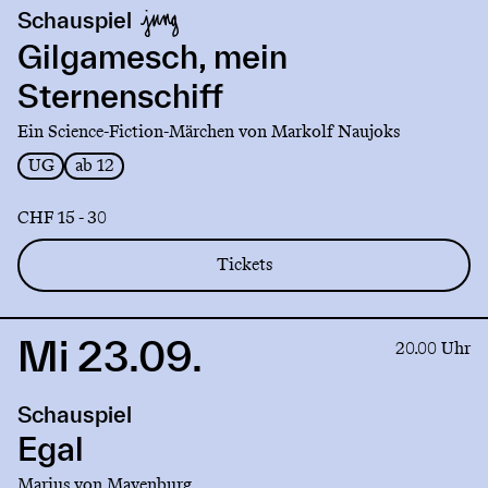
production
Schauspiel
Gilgamesch,
mein
Gilgamesch, mein
Sternenschiff
Sternenschiff
Ein Science-Fiction-Märchen von Markolf Naujoks
UG
ab 12
CHF 15 - 30
Tickets
Mi 23.09.
Link
20.00 Uhr
to
production
Schauspiel
Egal
Egal
Marius von Mayenburg