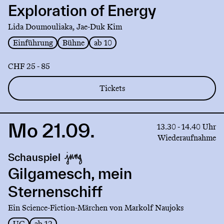
of
Exploration of Energy
Energy
Lida Doumouliaka, Jae-Duk Kim
Einführung
Bühne
ab 10
CHF 25 - 85
Tickets
Mo 21.09.
Link
13.30 - 14.40 Uhr
to
Wiederaufnahme
production
Schauspiel
Gilgamesch,
mein
Gilgamesch, mein
Sternenschiff
Sternenschiff
Ein Science-Fiction-Märchen von Markolf Naujoks
UG
ab 12