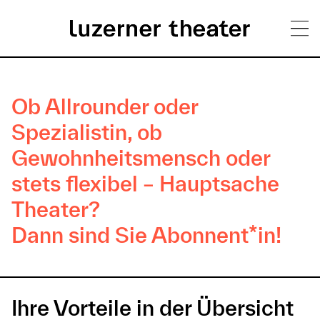
Direkt
H
zum
Inhalt
Ob Allrounder oder
a
Spezialistin, ob
u
Gewohnheitsmensch oder
p
stets flexibel – Hauptsache
t
Theater?
m
Dann sind Sie Abonnent*in!
e
n
ü
Ihre Vorteile in der Übersicht