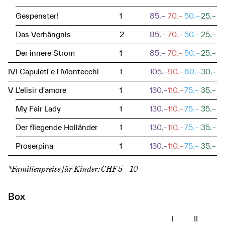
Gespenster!
1
85.–
70.–
50.–
25.–
Das Verhängnis
2
85.–
70.–
50.–
25.–
Der innere Strom
1
85.–
70.–
50.–
25.–
IV
I Capuleti e i Montecchi
1
105.–
90.–
60.–
30.–
V
L'elisir d'amore
1
130.–
110.–
75.–
35.–
My Fair Lady
1
130.–
110.–
75.–
35.–
Der fliegende Holländer
1
130.–
110.–
75.–
35.–
Proserpina
1
130.–
110.–
75.–
35.–
*Familienpreise für Kinder: CHF 5 − 10
Box
I
II