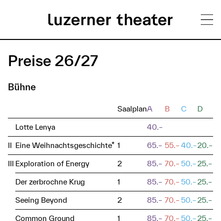
Direkt
H
zum
Preise 26/27
Inhalt
a
Bühne
u
p
Saalplan
A
B
C
D
t
Lotte Lenya
40.–
m
II
Eine Weihnachtsgeschichte*
1
65.–
55.–
40.–
20.–
e
III
Exploration of Energy
2
85.–
70.–
50.–
25.–
n
Der zerbrochne Krug
1
85.–
70.–
50.–
25.–
ü
Seeing Beyond
2
85.–
70.–
50.–
25.–
Common Ground
1
85.–
70.–
50.–
25.–