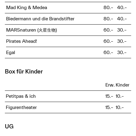
Mad King & Medea
80.–
40.–
Biedermann und die Brandstifter
80.–
40.–
MARSnaturen (火星生物)
60.–
30.–
Pirates Ahead!
60.–
30.–
Egal
60.–
30.–
Box für Kinder
Erw.
Kinder
Petitpas & ich
15.–
10.–
Figurentheater
15.–
10.–
UG