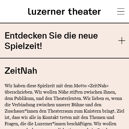
Direkt
H
zum
Entdecken Sie die neue
Inhalt
a
Spielzeit!
u
p
ZeitNah
t
m
Wir haben diese Spielzeit mit dem Motto «ZeitNah»
überschrieben. Wir wollen Nähe stiften zwischen Ihnen,
e
dem Publikum, und den Theaterleuten. Wir lieben es, wenn
die Verbindung zwischen unserer Bühne und den
n
Zuschauer*innen den Theaterraum zum Knistern bringt. Ziel
ü
ist, dass wir alle in Kontakt treten mit den Themen und
Fragen, die die Luzerner*innen beschäftigen. Wir wollen