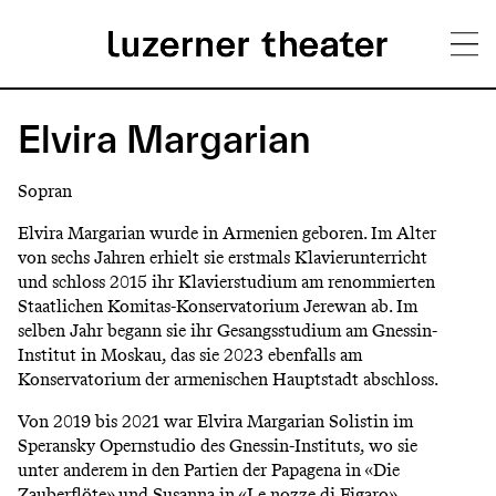
Direkt
H
zum
Elvira Margarian
Inhalt
a
Sopran
u
Elvira Margarian wurde in Armenien geboren. Im Alter
p
von sechs Jahren erhielt sie erstmals Klavierunterricht
und schloss 2015 ihr Klavierstudium am renommierten
t
Staatlichen Komitas-Konservatorium Jerewan ab. Im
m
selben Jahr begann sie ihr Gesangsstudium am Gnessin-
Institut in Moskau, das sie 2023 ebenfalls am
e
Konservatorium der armenischen Hauptstadt abschloss.
n
Von 2019 bis 2021 war Elvira Margarian Solistin im
ü
Speransky Opernstudio des Gnessin-Instituts, wo sie
unter anderem in den Partien der Papagena in «Die
Zauberflöte» und Susanna in «Le nozze di Figaro»