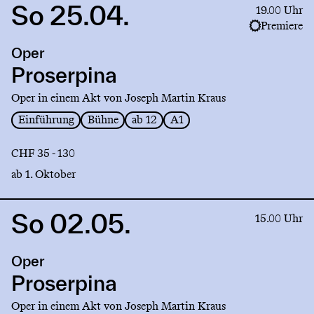
So 25.04.
Link
19.00 Uhr
to
Premiere
production
Oper
Proserpina
Proserpina
Oper in einem Akt von Joseph Martin Kraus
Einführung
Bühne
ab 12
A1
CHF 35 - 130
ab 1. Oktober
So 02.05.
Link
15.00 Uhr
to
production
Oper
Proserpina
Proserpina
Oper in einem Akt von Joseph Martin Kraus