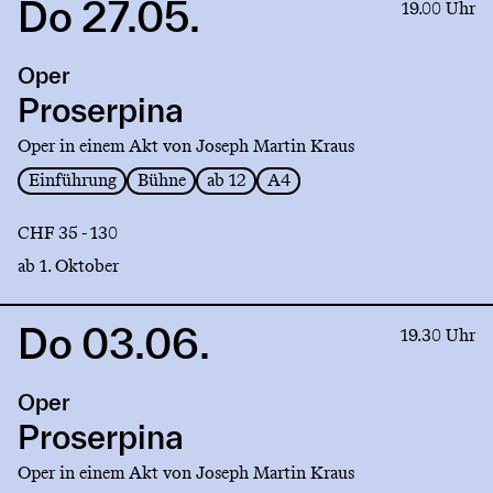
Do 27.05.
Link
19.00 Uhr
to
production
Oper
Proserpina
Proserpina
Oper in einem Akt von Joseph Martin Kraus
Einführung
Bühne
ab 12
A4
CHF 35 - 130
ab 1. Oktober
Do 03.06.
Link
19.30 Uhr
to
production
Oper
Proserpina
Proserpina
Oper in einem Akt von Joseph Martin Kraus