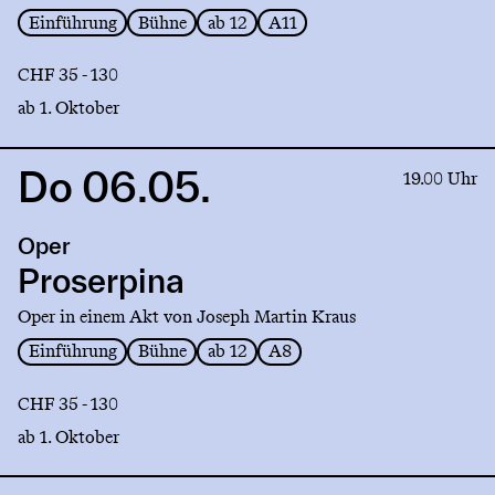
Einführung
Bühne
ab 12
A11
CHF 35 - 130
ab 1. Oktober
Do 06.05.
Link
19.00 Uhr
to
production
Oper
Proserpina
Proserpina
Oper in einem Akt von Joseph Martin Kraus
Einführung
Bühne
ab 12
A8
CHF 35 - 130
ab 1. Oktober