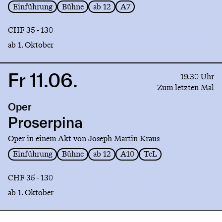
Einführung
Bühne
ab 12
A7
CHF 35 - 130
ab 1. Oktober
Fr 11.06.
Link
19.30 Uhr
to
Zum letzten Mal
production
Oper
Proserpina
Proserpina
Oper in einem Akt von Joseph Martin Kraus
Einführung
Bühne
ab 12
A10
TcL
CHF 35 - 130
ab 1. Oktober