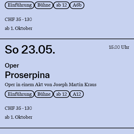
Einführung
Bühne
ab 12
A6b
CHF 35 - 130
ab 1. Oktober
So 23.05.
Link
15.00 Uhr
to
production
Oper
Proserpina
Proserpina
Oper in einem Akt von Joseph Martin Kraus
Einführung
Bühne
ab 12
A12
CHF 35 - 130
ab 1. Oktober