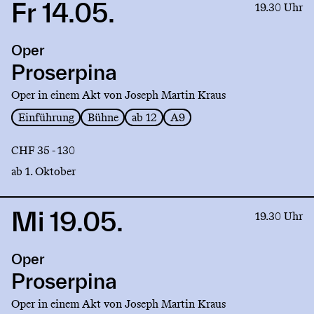
Fr 14.05.
Link
19.30 Uhr
to
production
Oper
Proserpina
Proserpina
Oper in einem Akt von Joseph Martin Kraus
Einführung
Bühne
ab 12
A9
CHF 35 - 130
ab 1. Oktober
Mi 19.05.
Link
19.30 Uhr
to
production
Oper
Proserpina
Proserpina
Oper in einem Akt von Joseph Martin Kraus