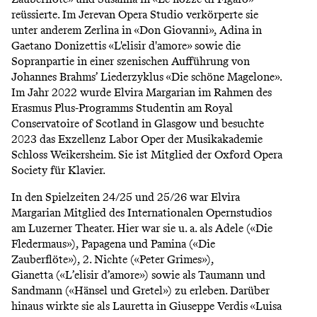
reüssierte. Im Jerevan Opera Studio verkörperte sie
unter anderem Zerlina in «Don Giovanni», Adina in
Gaetano Donizettis «L'elisir d'amore» sowie die
Sopranpartie in einer szenischen Aufführung von
Johannes Brahms’ Liederzyklus «Die schöne Magelone».
Im Jahr 2022 wurde Elvira Margarian im Rahmen des
Erasmus Plus-Programms Studentin am Royal
Conservatoire of Scotland in Glasgow und besuchte
2023 das Exzellenz Labor Oper der Musikakademie
Schloss Weikersheim. Sie ist Mitglied der Oxford Opera
Society für Klavier.
In den Spielzeiten 24/25 und 25/26 war Elvira
Margarian Mitglied des Internationalen Opernstudios
am Luzerner Theater. Hier war sie u. a. als Adele («Die
Fledermaus»), Papagena und Pamina («Die
Zauberflöte»), 2. Nichte («Peter Grimes»),
Gianetta («L’elisir d’amore») sowie als Taumann und
Sandmann («Hänsel und Gretel») zu erleben. Darüber
hinaus wirkte sie als Lauretta in Giuseppe Verdis «Luisa