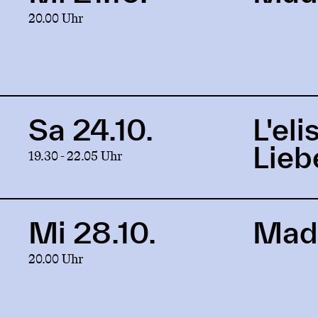
to
20.00 Uhr
production
Mad
King
&
Medea
Sa 24.10.
L'eli
Link
to
Lieb
19.30 - 22.05 Uhr
production
L'elisir
d'amore
[Der
Mi 28.10.
Mad
Link
Liebestrank]
to
20.00 Uhr
production
Mad
King
&