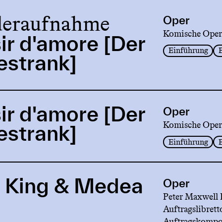
eraufnahme
Oper
Komische Oper
sir d'amore [Der
Einführung
estrank]
sir d'amore [Der
Oper
Komische Oper
estrank]
Einführung
 King & Medea
Oper
Peter Maxwell 
Auftragslibrett
Auftragskompo