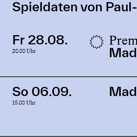
Spieldaten von Paul
Prem
Fr 28.08.
Link
to
Mad
20.00 Uhr
production
Mad
King
&
Medea
So 06.09.
Mad
Link
to
15.00 Uhr
production
Mad
King
&
Medea