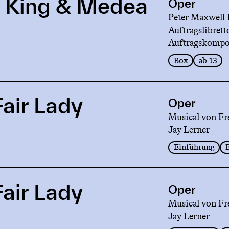
 King & Medea
Oper
Peter Maxwell 
Auftragslibrett
Auftragskompo
Box
ab 13
air Lady
Oper
Musical von Fr
Jay Lerner
Einführung
air Lady
Oper
Musical von Fr
Jay Lerner