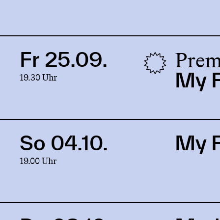
King
&
Medea
Prem
Fr 25.09.
Link
to
My F
19.30 Uhr
production
My
Fair
Lady
So 04.10.
My F
Link
to
19.00 Uhr
production
My
Fair
Lady