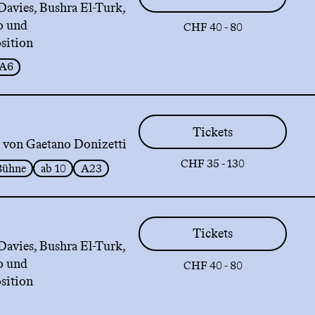
Davies, Bushra El-Turk,
o und
CHF 40 - 80
sition
A6
Tickets
 von Gaetano Donizetti
CHF 35 - 130
Bühne
ab 10
A23
Tickets
Davies, Bushra El-Turk,
o und
CHF 40 - 80
sition