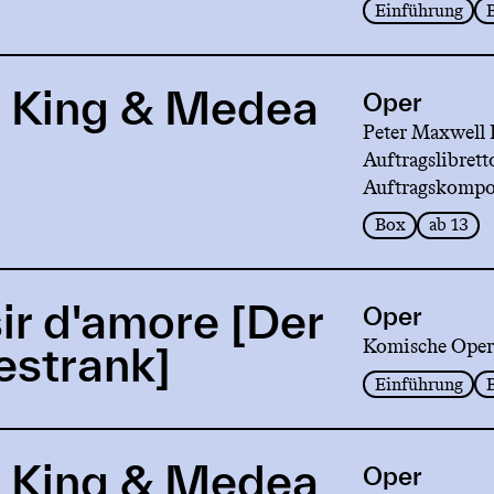
Einführung
 King & Medea
Oper
Peter Maxwell 
Auftragslibrett
Auftragskompo
Box
ab 13
sir d'amore [Der
Oper
Komische Oper
estrank]
Einführung
 King & Medea
Oper