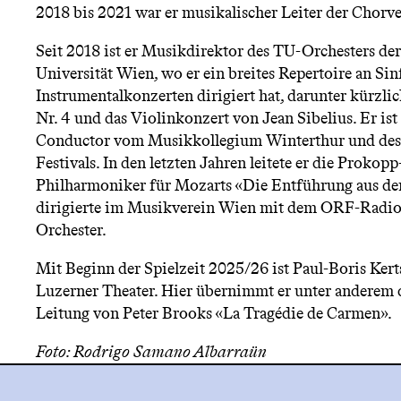
n
2018 bis 2021 war er musikalischer Leiter der Chor
Seit 2018 ist er Musikdirektor des TU-Orchesters de
ü
Universität Wien, wo er ein breites Repertoire an Si
Instrumentalkonzerten dirigiert hat, darunter kürzli
Nr. 4 und das Violinkonzert von Jean Sibelius. Er ist 
Conductor vom Musikkollegium Winterthur und des
Festivals. In den letzten Jahren leitete er die Prok
Philharmoniker für Mozarts «Die Entführung aus de
dirigierte im Musikverein Wien mit dem ORF-Radi
Orchester.
Mit Beginn der Spielzeit 2025/26 ist Paul-Boris Ker
Luzerner Theater. Hier übernimmt er unter anderem 
Leitung von Peter Brooks «La Tragédie de Carmen».
Foto: Rodrigo Samano Albarraün