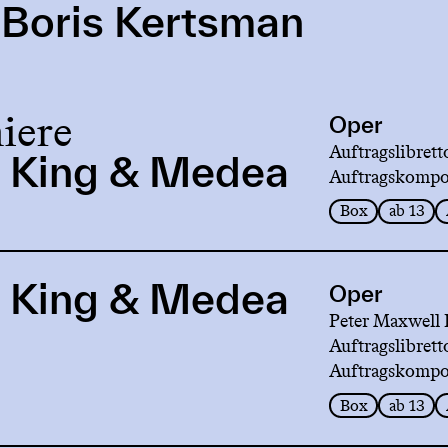
-Boris Kertsman
iere
Oper
Auftragslibrett
 King & Medea
Auftragskompo
Box
ab 13
 King & Medea
Oper
Peter Maxwell 
Auftragslibrett
Auftragskompo
Box
ab 13