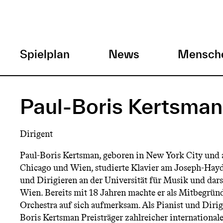
H
Spielplan
News
Mensch
a
Direkt
zum
u
Paul-Boris Kertsman
Inhalt
p
Dirigent
t
Paul-Boris Kertsman, geboren in New York City und
Chicago und Wien, studierte Klavier am Joseph-Ha
m
und Dirigieren an der Universität für Musik und dars
Wien. Bereits mit 18 Jahren machte er als Mitbegrün
e
Orchestra auf sich aufmerksam. Als Pianist und Dirig
Boris Kertsman Preisträger zahlreicher internationa