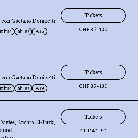
Tickets
 von Gaetano Donizetti
CHF 35 - 130
Bühne
ab 10
A16
Tickets
 von Gaetano Donizetti
CHF 35 - 130
Bühne
ab 10
A19
Tickets
Davies, Bushra El-Turk,
o und
CHF 40 - 80
sition