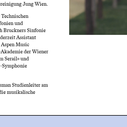
vereinigung Jung Wien.
r Technischen
nfonien und
ch Bruckners Sinfonie
derzeit Assistant
 Aspen Music
opp-Akademie der Wiener
m Serail» und
o-Symphonie
tsman Studienleiter am
die musikalische