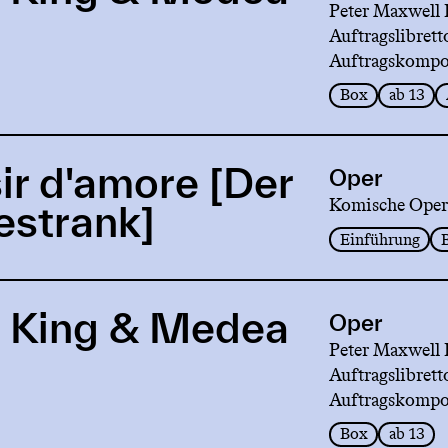
Peter Maxwell 
Auftragslibrett
Auftragskompo
Box
ab 13
sir d'amore [Der
Oper
Komische Oper
estrank]
Einführung
 King & Medea
Oper
Peter Maxwell 
Auftragslibrett
Auftragskompo
Box
ab 13