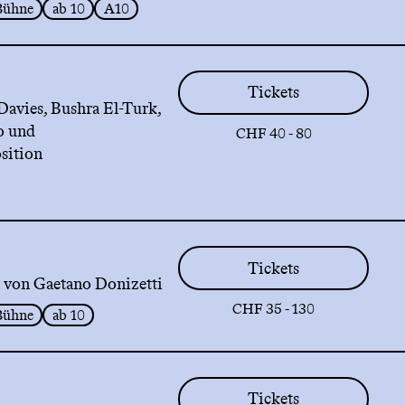
Bühne
ab 10
A10
Tickets
Davies, Bushra El-Turk,
o und
CHF 40 - 80
sition
Tickets
 von Gaetano Donizetti
CHF 35 - 130
Bühne
ab 10
Tickets