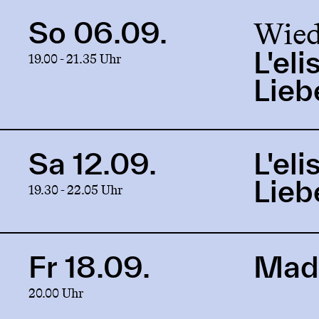
Wied
So 06.09.
Link
to
L'eli
19.00 - 21.35 Uhr
production
L'elisir
Lieb
d'amore
[Der
Liebestrank]
Sa 12.09.
L'eli
Link
to
Lieb
19.30 - 22.05 Uhr
production
L'elisir
d'amore
[Der
Fr 18.09.
Mad
Link
Liebestrank]
to
20.00 Uhr
production
Mad