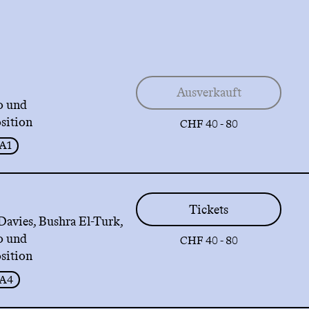
Ausverkauft
o und
sition
CHF 40 - 80
A1
Tickets
Davies, Bushra El-Turk,
o und
CHF 40 - 80
sition
A4