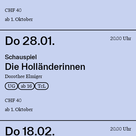
CHF 40
ab 1. Oktober
Do 28.01.
Link
20.00 Uhr
to
production
Schauspiel
Die
Holländerinnen
Die Holländerinnen
Dorothee Elmiger
UG
ab 16
TcL
CHF 40
ab 1. Oktober
Do 18.02.
Link
20.00 Uhr
to