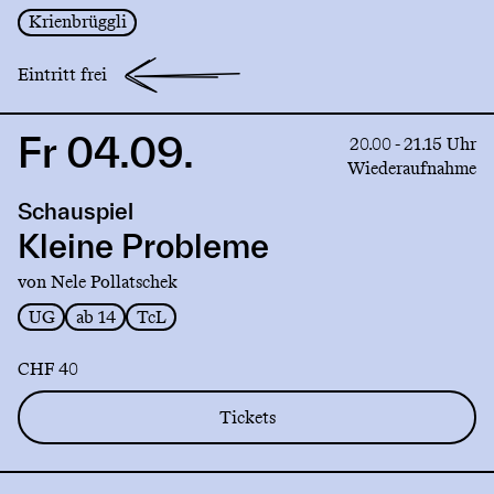
Krienbrüggli
Eintritt frei
Fr 04.09.
Link
20.00 - 21.15 Uhr
to
Wiederaufnahme
production
Schauspiel
Kleine
Probleme
Kleine Probleme
von Nele Pollatschek
UG
ab 14
TcL
CHF 40
Tickets