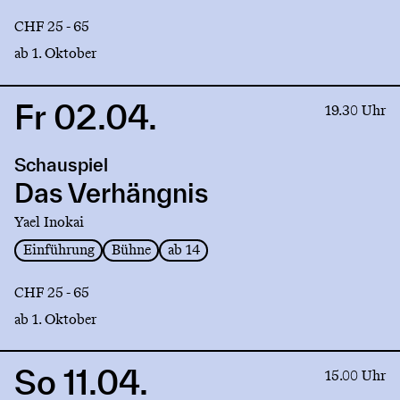
CHF 25 - 65
ab 1. Oktober
Fr 02.04.
Link
19.30 Uhr
to
production
Schauspiel
Das
Verhängnis
Das Verhängnis
Yael Inokai
Einführung
Bühne
ab 14
CHF 25 - 65
ab 1. Oktober
So 11.04.
Link
15.00 Uhr
to