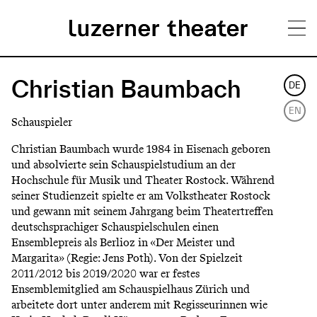
Direkt
H
zum
Christian Baumbach
DE
Inhalt
a
EN
Schauspieler
u
Christian Baumbach wurde 1984 in Eisenach geboren
p
und absolvierte sein Schauspielstudium an der
Hochschule für Musik und Theater Rostock. Während
t
seiner Studienzeit spielte er am Volkstheater Rostock
m
und gewann mit seinem Jahrgang beim Theatertreffen
deutschsprachiger Schauspielschulen einen
e
Ensemblepreis als Berlioz in «Der Meister und
n
Margarita» (Regie: Jens Poth). Von der Spielzeit
2011/2012 bis 2019/2020 war er festes
ü
Ensemblemitglied am Schauspielhaus Zürich und
arbeitete dort unter anderem mit Regisseurinnen wie