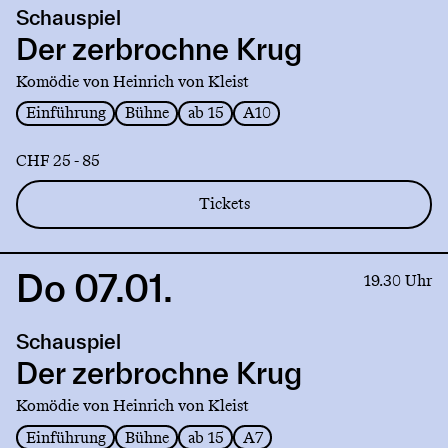
Schauspiel
Der
zerbrochne
Der zerbrochne Krug
Krug
Komödie von Heinrich von Kleist
Einführung
Bühne
ab 15
A10
CHF 25 - 85
Tickets
Do 07.01.
Link
19.30 Uhr
to
production
Schauspiel
Der
zerbrochne
Der zerbrochne Krug
Krug
Komödie von Heinrich von Kleist
Einführung
Bühne
ab 15
A7