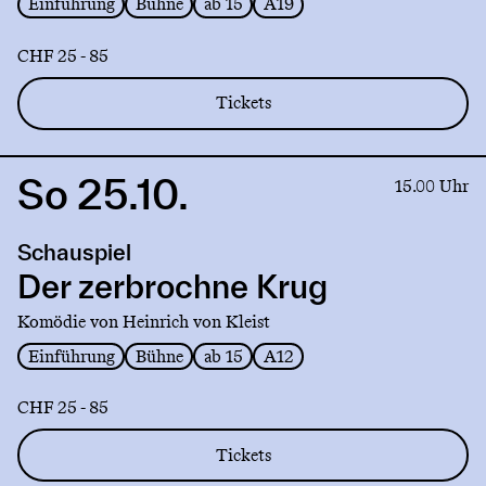
Einführung
Bühne
ab 15
A19
CHF 25 - 85
Tickets
So 25.10.
Link
15.00 Uhr
to
production
Schauspiel
Der
zerbrochne
Der zerbrochne Krug
Krug
Komödie von Heinrich von Kleist
Einführung
Bühne
ab 15
A12
CHF 25 - 85
Tickets