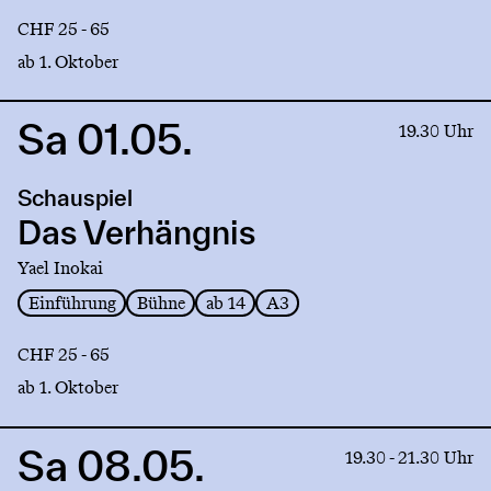
CHF 25 - 65
ab 1. Oktober
Sa 01.05.
Link
19.30 Uhr
to
production
Schauspiel
Das
Verhängnis
Das Verhängnis
Yael Inokai
Einführung
Bühne
ab 14
A3
CHF 25 - 65
ab 1. Oktober
Sa 08.05.
Link
19.30 - 21.30 Uhr
to