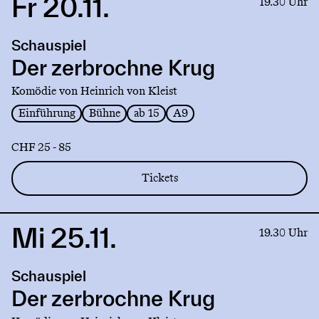
Fr 20.11.
Link
19.30 Uhr
to
production
Schauspiel
Der
zerbrochne
Der zerbrochne Krug
Krug
Komödie von Heinrich von Kleist
Einführung
Bühne
ab 15
A9
CHF 25 - 85
Tickets
Mi 25.11.
Link
19.30 Uhr
to
production
Schauspiel
Der
zerbrochne
Der zerbrochne Krug
Krug