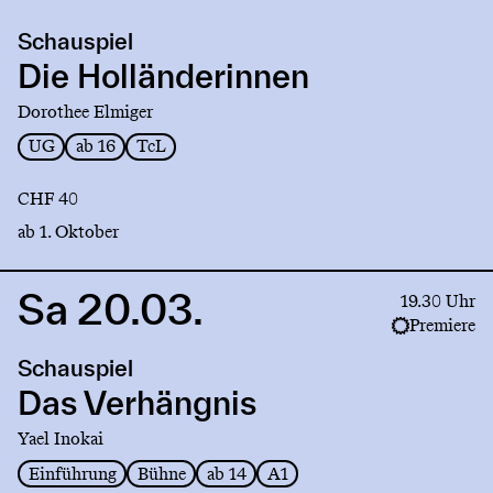
production
Schauspiel
Die
Holländerinnen
Die Holländerinnen
Dorothee Elmiger
UG
ab 16
TcL
CHF 40
ab 1. Oktober
Sa 20.03.
Link
19.30 Uhr
to
Premiere
production
Schauspiel
Das
Verhängnis
Das Verhängnis
Yael Inokai
Einführung
Bühne
ab 14
A1