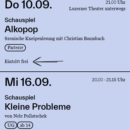
Do 10.09.
Link
21.00 Uhr
to
Luzerner Theater unterwegs
production
Schauspiel
Alkopop
Alkopop
Szenische Kneipenlesung mit Christian Baumbach
Parterre
Eintritt frei
Mi 16.09.
Link
20.00 - 21.15 Uhr
to
production
Schauspiel
Kleine
Probleme
Kleine Probleme
von Nele Pollatschek
UG
ab 14