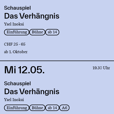
production
Schauspiel
Das
Verhängnis
Das Verhängnis
Yael Inokai
Einführung
Bühne
ab 14
CHF 25 - 65
ab 1. Oktober
Mi 12.05.
Link
19.30 Uhr
to
production
Schauspiel
Das
Verhängnis
Das Verhängnis
Yael Inokai
Einführung
Bühne
ab 14
A6