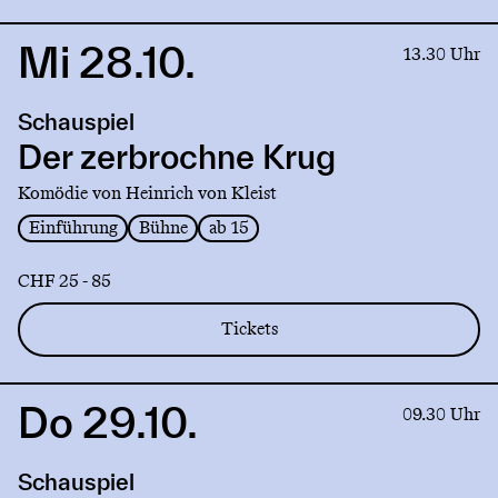
Mi 28.10.
Link
13.30 Uhr
to
production
Schauspiel
Der
zerbrochne
Der zerbrochne Krug
Krug
Komödie von Heinrich von Kleist
Einführung
Bühne
ab 15
CHF 25 - 85
Tickets
Do 29.10.
Link
09.30 Uhr
to
production
Schauspiel
Der