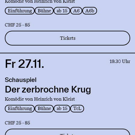
Komödie von Heinrich von Kleist
Einführung
Bühne
ab 15
A6
A6b
CHF 25 - 85
Tickets
Fr 27.11.
Link
19.30 Uhr
to
production
Schauspiel
Der
zerbrochne
Der zerbrochne Krug
Krug
Komödie von Heinrich von Kleist
Einführung
Bühne
ab 15
TcL
CHF 25 - 85