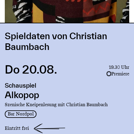
Spieldaten von Christian
Baumbach
Do 20.08.
Link
19.30 Uhr
to
Premiere
production
Schauspiel
Alkopop
Alkopop
Szenische Kneipenlesung mit Christian Baumbach
Bar Nordpol
Eintritt frei