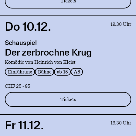
Tickets
Do 10.12.
Link
19.30 Uhr
to
production
Schauspiel
Der
zerbrochne
Der zerbrochne Krug
Krug
Komödie von Heinrich von Kleist
Einführung
Bühne
ab 15
A8
CHF 25 - 85
Tickets
Fr 11.12.
Link
19.30 Uhr
to
production