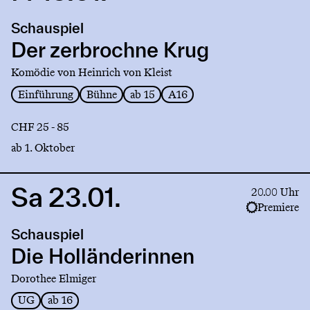
to
production
Schauspiel
Der
zerbrochne
Der zerbrochne Krug
Krug
Komödie von Heinrich von Kleist
Einführung
Bühne
ab 15
A16
CHF 25 - 85
ab 1. Oktober
Sa 23.01.
Link
20.00 Uhr
to
Premiere
production
Schauspiel
Die
Holländerinnen
Die Holländerinnen
Dorothee Elmiger
UG
ab 16