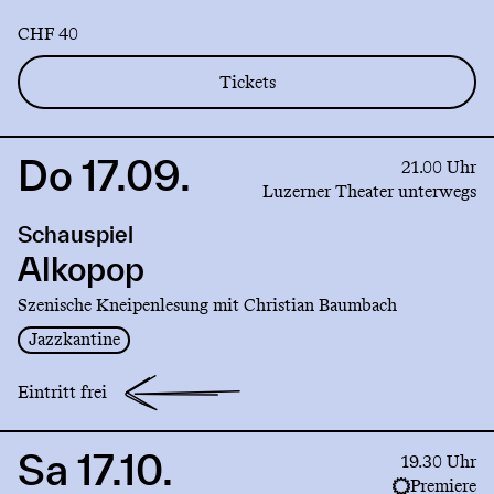
CHF 40
Tickets
Do 17.09.
Link
21.00 Uhr
to
Luzerner Theater unterwegs
production
Schauspiel
Alkopop
Alkopop
Szenische Kneipenlesung mit Christian Baumbach
Jazzkantine
Eintritt frei
Sa 17.10.
Link
19.30 Uhr
to
Premiere