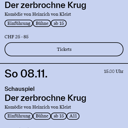
zerbrochne
Der zerbrochne Krug
Krug
Komödie von Heinrich von Kleist
Einführung
Bühne
ab 15
CHF 25 - 85
Tickets
So 08.11.
Link
15.00 Uhr
to
production
Schauspiel
Der
zerbrochne
Der zerbrochne Krug
Krug
Komödie von Heinrich von Kleist
Einführung
Bühne
ab 15
A11