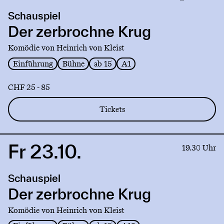
production
Schauspiel
Der
zerbrochne
Der zerbrochne Krug
Krug
Komödie von Heinrich von Kleist
Einführung
Bühne
ab 15
A1
CHF 25 - 85
Tickets
Fr 23.10.
Link
19.30 Uhr
to
production
Schauspiel
Der
zerbrochne
Der zerbrochne Krug
Krug
Komödie von Heinrich von Kleist