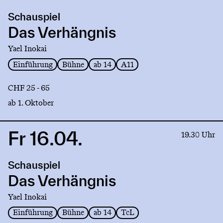
production
Schauspiel
Das
Verhängnis
Das Verhängnis
Yael Inokai
Einführung
Bühne
ab 14
A11
CHF 25 - 65
ab 1. Oktober
Fr 16.04.
Link
19.30 Uhr
to
production
Schauspiel
Das
Verhängnis
Das Verhängnis
Yael Inokai
Einführung
Bühne
ab 14
TcL