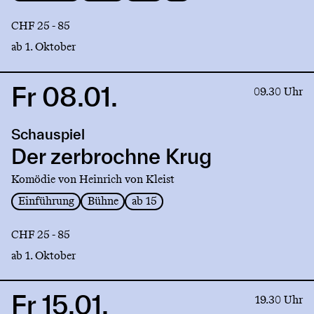
CHF 25 - 85
ab 1. Oktober
Fr 08.01.
Link
09.30 Uhr
to
production
Schauspiel
Der
zerbrochne
Der zerbrochne Krug
Krug
Komödie von Heinrich von Kleist
Einführung
Bühne
ab 15
CHF 25 - 85
ab 1. Oktober
Fr 15.01.
Link
19.30 Uhr