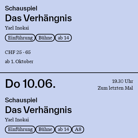
production
Schauspiel
Das
Verhängnis
Das Verhängnis
Yael Inokai
Einführung
Bühne
ab 14
CHF 25 - 65
ab 1. Oktober
Do 10.06.
Link
19.30 Uhr
to
Zum letzten Mal
production
Schauspiel
Das
Verhängnis
Das Verhängnis
Yael Inokai
Einführung
Bühne
ab 14
A8