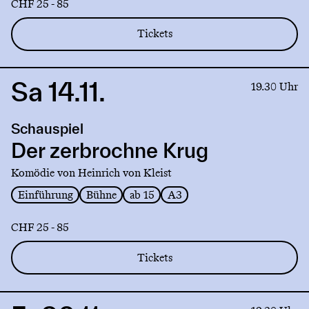
CHF 25 - 85
Tickets
Sa 14.11.
Link
19.30 Uhr
to
production
Schauspiel
Der
zerbrochne
Der zerbrochne Krug
Krug
Komödie von Heinrich von Kleist
Einführung
Bühne
ab 15
A3
CHF 25 - 85
Tickets