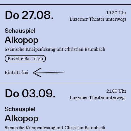
Do 27.08.
Link
19.30 Uhr
to
Luzerner Theater unterwegs
production
Schauspiel
Alkopop
Alkopop
Szenische Kneipenlesung mit Christian Baumbach
Buvette Bar Inseli
Eintritt frei
Do 03.09.
Link
21.00 Uhr
to
Luzerner Theater unterwegs
production
Schauspiel
Alkopop
Alkopop
Szenische Kneipenlesung mit Christian Baumbach