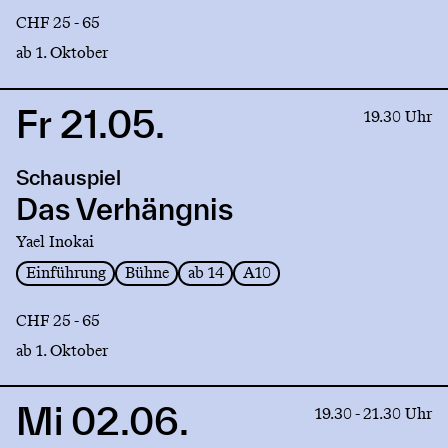
CHF 25 - 65
ab 1. Oktober
Fr 21.05.
Link
19.30 Uhr
to
production
Schauspiel
Das
Verhängnis
Das Verhängnis
Yael Inokai
Einführung
Bühne
ab 14
A10
CHF 25 - 65
ab 1. Oktober
Mi 02.06.
Link
19.30 - 21.30 Uhr
to