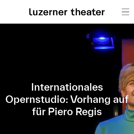
Direkt
H
zum
Inhalt
a
u
p
t
Internationales
m
Opernstudio: Vorhang auf
e
n
für Piero Regis
ü