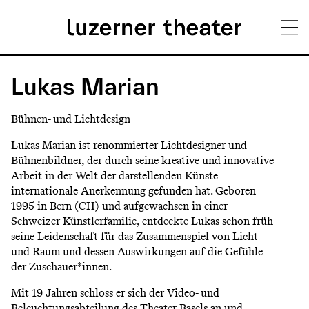
Direkt
H
zum
Lukas Marian
Inhalt
a
Bühnen- und Lichtdesign
u
Lukas Marian ist renommierter Lichtdesigner und
p
Bühnenbildner, der durch seine kreative und innovative
Arbeit in der Welt der darstellenden Künste
t
internationale Anerkennung gefunden hat. Geboren
m
1995 in Bern (CH) und aufgewachsen in einer
Schweizer Künstlerfamilie, entdeckte Lukas schon früh
e
seine Leidenschaft für das Zusammenspiel von Licht
n
und Raum und dessen Auswirkungen auf die Gefühle
der Zuschauer*innen.
ü
Mit 19 Jahren schloss er sich der Video- und
Beleuchtungsabteilung des Theater Basels an und