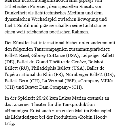
Marians Beleuchtungsmethoden sind geprägt von
ästhetischen Finessen, dem speziellen Einsatz von
Dunkelheit als lichttechnisches Medium und dem
dynamischen Wechselspiel zwischen Bewegung und
Licht. Subtil und präzise schaﬀen seine Lichträume
einen weit reichenden poetischen Rahmen.
Der Künstler hat international bisher unter anderem mit
den folgenden Tanzcompagnien zusammengearbeitet:
Ballett Basel, Gibney CoDance (USA), Leipziger Ballett
(DE), Ballet du Grand Théâtre de Genève, Bolshoi
Ballett (RU), Philadelphia Ballett (USA), Ballet de
l’opéra national du Rhin (FR), Nürnberger Ballett (DE),
Ballett Bern (CH), La Veronal (ESP), «Company MEK»
(CH) und Beaver Dam Company» (CH).
In der Spielzeit 25/26 kam Lukas Marian erstmals an
das Luzerner Theater für die Tanzproduktion
«Hemmige». Er ist auch zum ersten Mal im Schauspiel
als Lichtdesigner bei der Produktion «Robin Hood»
tätig.