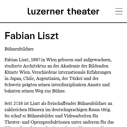
Direkt
H
zum
Fabian Liszt
Inhalt
a
Bühnenbildner
u
Fabian Liszt, 1987 in Wien geboren und aufgewachsen,
p
studierte Architektur an der Akademie der Bildenden
Künste Wien. Verschiedene internationale Erfahrungen
t
in Japan, Chile, Argentinien, der Türkei und der
m
Schweiz prägten seinen interdisziplinären Ansatz und
bahnten seinen Weg zur Bühne.
e
n
Seit 2016 ist Liszt als freischaffender Bühnenbildner an
zahlreichen Häusern im deutschsprachigen Raum tätig.
ü
So schuf er Bühnenbilder und Videoarbeiten für
Theater- und Opernproduktionen unter anderem für das