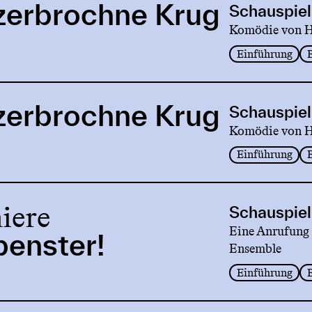
zerbrochne Krug
Schauspiel
Komödie von He
Einführung
zerbrochne Krug
Schauspiel
Komödie von He
Einführung
iere
Schauspiel
Eine Anrufung 
enster!
Ensemble
Einführung