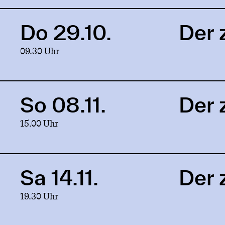
zerbrochne
Krug
Do 29.10.
Der 
Link
to
09.30 Uhr
production
Der
zerbrochne
Krug
So 08.11.
Der 
Link
to
15.00 Uhr
production
Der
zerbrochne
Krug
Sa 14.11.
Der 
Link
to
19.30 Uhr
production
Der
zerbrochne