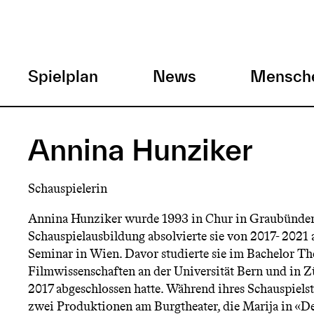
H
Spielplan
News
Mensch
a
Direkt
zum
u
Annina Hunziker
Inhalt
p
Schauspielerin
t
Annina Hunziker wurde 1993 in Chur in Graubünden
Schauspielausbildung absolvierte sie von 2017- 202
m
Seminar in Wien. Davor studierte sie im Bachelor Th
Filmwissenschaften an der Universität Bern und in Z
e
2017 abgeschlossen hatte. Während ihres Schauspielst
zwei Produktionen am Burgtheater, die Marija in «De