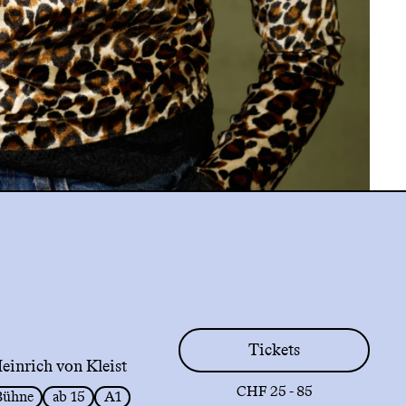
Tickets
inrich von Kleist
CHF 25 - 85
Bühne
ab 15
A1