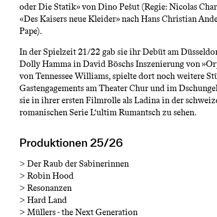
n
oder Die Statik» von Dino Pešut (Regie: Nicolas Char
«Des Kaisers neue Kleider» nach Hans Christian Ande
ü
Pape).
In der Spielzeit 21/22 gab sie ihr Debüt am Düsseldor
Dolly Hamma in David Böschs Inszenierung von »Orp
von Tennessee Williams, spielte dort noch weitere S
Gastengagements am Theater Chur und im Dschungel
sie in ihrer ersten Filmrolle als Ladina in der schwei
romanischen Serie L‘ultim Rumantsch zu sehen.
Produktionen 25/26
>
Der Raub der Sabinerinnen
>
Robin Hood
>
Resonanzen
>
Hard Land
>
Müllers - the Next Generation