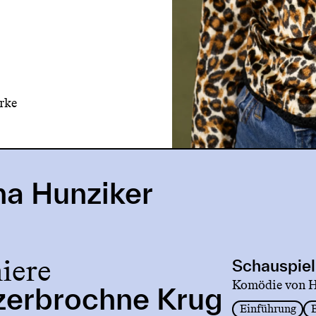
rke
na Hunziker
iere
Schauspiel
Komödie von He
zerbrochne Krug
Einführung