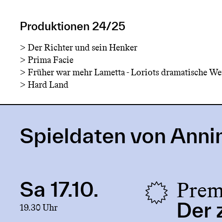
Produktionen 24/25
>
Der Richter und sein Henker
>
Prima Facie
>
Früher war mehr Lametta - Loriots dramatische We
>
Hard Land
Spieldaten von Anni
Prem
Sa 17.10.
Link
to
Der 
19.30 Uhr
production
Der