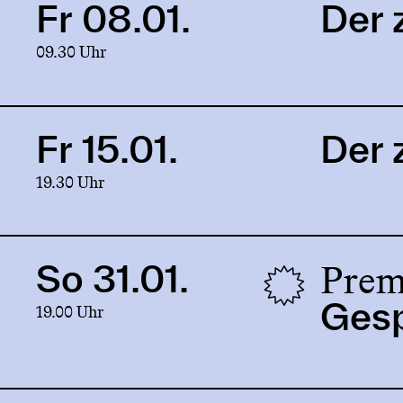
Fr 08.01.
Der 
Link
to
09.30 Uhr
production
Der
zerbrochne
Krug
Fr 15.01.
Der 
Link
to
19.30 Uhr
production
Der
zerbrochne
Krug
Prem
So 31.01.
Link
to
Gesp
19.00 Uhr
production
Gespenster!