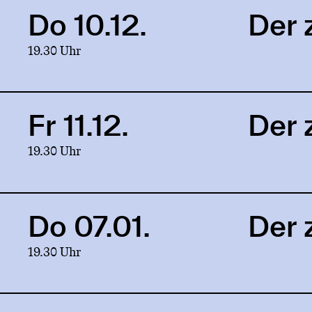
Krug
Do 10.12.
Der 
Link
to
19.30 Uhr
production
Der
zerbrochne
Krug
Fr 11.12.
Der 
Link
to
19.30 Uhr
production
Der
zerbrochne
Krug
Do 07.01.
Der 
Link
to
19.30 Uhr
production
Der
zerbrochne
Krug