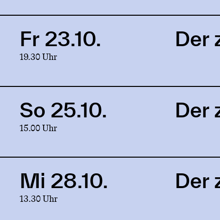
zerbrochne
Krug
Fr 23.10.
Der 
Link
to
19.30 Uhr
production
Der
zerbrochne
Krug
So 25.10.
Der 
Link
to
15.00 Uhr
production
Der
zerbrochne
Krug
Mi 28.10.
Der 
Link
to
13.30 Uhr
production
Der