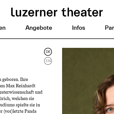
en
Angebote
Infos
Par
DE
EN
 geboren. Ihre
1 am Max Reinhardt
eaterwissenschaft und
ürich, welchen sie
udiums spielte sie in
r (vor)letzte Panda