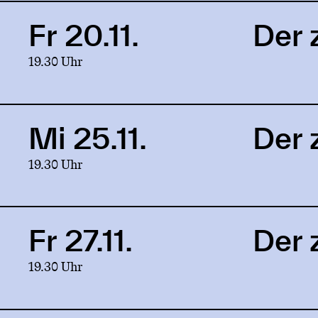
Krug
Fr 20.11.
Der 
Link
to
19.30 Uhr
production
Der
zerbrochne
Krug
Mi 25.11.
Der 
Link
to
19.30 Uhr
production
Der
zerbrochne
Krug
Fr 27.11.
Der 
Link
to
19.30 Uhr
production
Der
zerbrochne