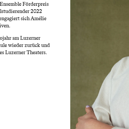
Ensemble Förderpreis
lstudierender 2022
engagiert sich Amélie
iven.
iojahr am Luzerner
hule wieder zurück und
des Luzerner Theaters.