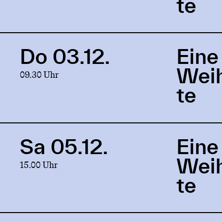
te
Weihnachtsgeschichte
Do 03.12.
Eine
Link
to
Wei
09.30 Uhr
production
Eine
te
Weihnachtsgeschichte
Sa 05.12.
Eine
Link
to
Wei
15.00 Uhr
production
Eine
te
Weihnachtsgeschichte