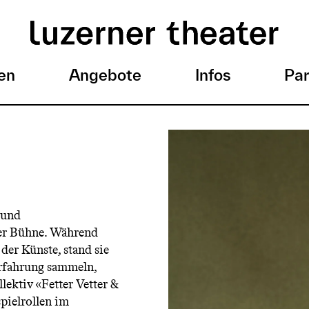
en
Angebote
Infos
Par
 und
der Bühne. Während
der Künste, stand sie
erfahrung sammeln,
ektiv «Fetter Vetter &
ielrollen im