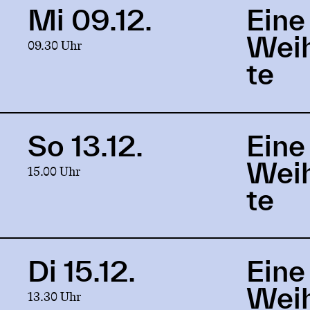
Mi 09.12.
Eine
Link
to
Wei
09.30 Uhr
production
Eine
te
Weihnachtsgeschichte
So 13.12.
Eine
Link
to
Wei
15.00 Uhr
production
Eine
te
Weihnachtsgeschichte
Di 15.12.
Eine
Link
to
Wei
13.30 Uhr
production