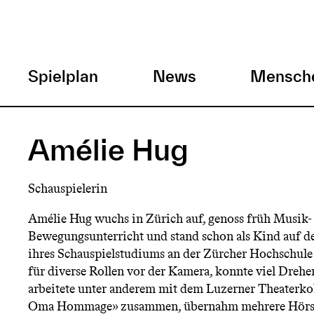
H
Spielplan
News
Mensch
a
Direkt
zum
u
Amélie Hug
Inhalt
p
Schauspielerin
t
Amélie Hug wuchs in Zürich auf, genoss früh Musik-
Bewegungsunterricht und stand schon als Kind auf 
m
ihres Schauspielstudiums an der Zürcher Hochschule 
für diverse Rollen vor der Kamera, konnte viel Dreh
e
arbeitete unter anderem mit dem Luzerner Theaterkoll
Oma Hommage» zusammen, übernahm mehrere Hörsp