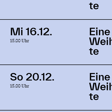
Eine
te
Weihnachtsgeschichte
Mi 16.12.
Eine
Link
to
Wei
15.00 Uhr
production
Eine
te
Weihnachtsgeschichte
So 20.12.
Eine
Link
to
Wei
15.00 Uhr
production
Eine
te
Weihnachtsgeschichte