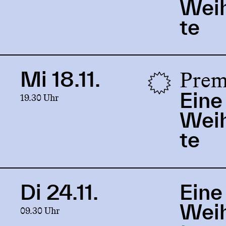
Wei
Weihnachtsgeschichte
te
Prem
Mi 18.11.
Link
to
Eine
19.30 Uhr
production
Eine
Wei
Weihnachtsgeschichte
te
Di 24.11.
Eine
Link
to
Wei
09.30 Uhr
production
Eine