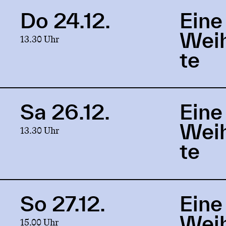
Do 24.12.
Eine
Link
to
Wei
13.30 Uhr
production
Eine
te
Weihnachtsgeschichte
Sa 26.12.
Eine
Link
to
Wei
13.30 Uhr
production
Eine
te
Weihnachtsgeschichte
So 27.12.
Eine
Link
to
Wei
15.00 Uhr
production