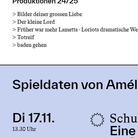
Produktionen 24/25
>
Bilder deiner grossen Liebe
>
Der kleine Lord
>
Früher war mehr Lametta - Loriots dramatische We
>
Totreif
>
baden gehen
Spieldaten von Amél
Schu
Di 17.11.
Link
to
Eine
13.30 Uhr
production
Eine