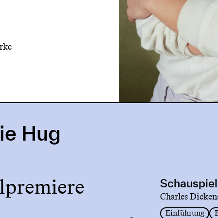
rke
ie Hug
lpremiere
Schauspiel
Charles Dicken
Einführung