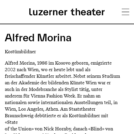
Direkt
H
zum
Alfred Morina
Inhalt
a
Kostümbildner
u
Alfred Morina, 1986 im Kosovo geboren, emigrierte
p
2002 nach Wien, wo er heute lebt und als
freischaffender Künstler arbeitet. Nebst seinem Studium
t
an der Akademie der bildenden Künste Wien war er
m
auch in der Modebranche als Stylist tätig, unter
anderem für Vienna Fashion Week. Er nahm an
e
nationalen sowie internationalen Ausstellungen teil, in
n
Wien, Los Angeles, Athen. Am Staatstheater
Braunschweig debütierte er als Kostümbildner mit
ü
«State
of the Union» von Nick Hornby, danach «Blind» von