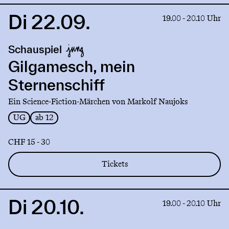
Di 22.09.
Link
19.00 - 20.10 Uhr
to
production
Schauspiel
Gilgamesch,
mein
Gilgamesch, mein
Sternenschiff
Sternenschiff
Ein Science-Fiction-Märchen von Markolf Naujoks
UG
ab 12
CHF 15 - 30
Tickets
Di 20.10.
Link
19.00 - 20.10 Uhr
to
production