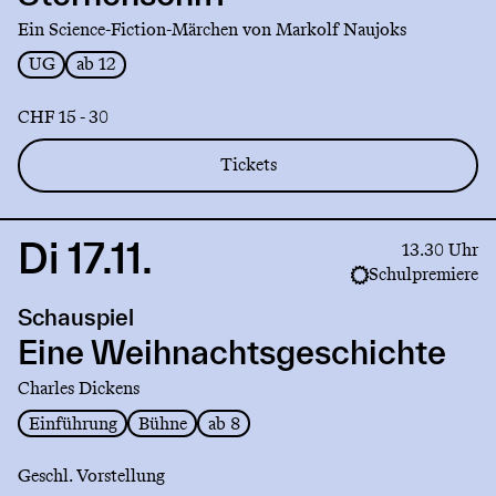
Ein Science-Fiction-Märchen von Markolf Naujoks
UG
ab 12
CHF 15 - 30
Tickets
Di 17.11.
Link
13.30 Uhr
to
Schulpremiere
production
Schauspiel
Eine
Weihnachtsgeschichte
Eine Weihnachtsgeschichte
Charles Dickens
Einführung
Bühne
ab 8
Geschl. Vorstellung