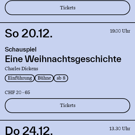
Tickets
So 20.12.
Link
19.00 Uhr
to
production
Schauspiel
Eine
Weihnachtsgeschichte
Eine Weihnachtsgeschichte
Charles Dickens
Einführung
Bühne
ab 8
CHF 20 - 65
Tickets
Do 24.12.
Link
13.30 Uhr
to