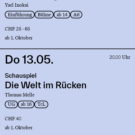
Yael Inokai
Einführung
Bühne
ab 14
A6
CHF 25 - 65
ab 1. Oktober
Do 13.05.
Link
20.00 Uhr
to
production
Schauspiel
Die
Welt
Die Welt im Rücken
im
Thomas Melle
Rücken
UG
ab 16
TcL
CHF 40
ab 1. Oktober