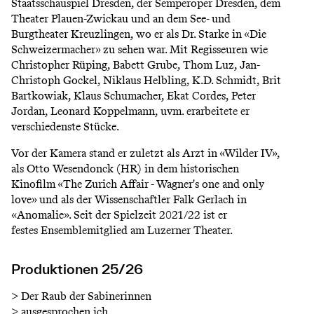
Staatsschauspiel Dresden, der Semperoper Dresden, dem
Theater Plauen-Zwickau und an dem See- und
Burgtheater Kreuzlingen, wo er als Dr. Starke in «Die
Schweizermacher» zu sehen war. Mit Regisseuren wie
Christopher Rüping, Babett Grube, Thom Luz, Jan-
Christoph Gockel, Niklaus Helbling, K.D. Schmidt, Brit
Bartkowiak, Klaus Schumacher, Ekat Cordes, Peter
Jordan, Leonard Koppelmann, uvm. erarbeitete er
verschiedenste Stücke.
Vor der Kamera stand er zuletzt als Arzt in «Wilder IV»,
als Otto Wesendonck (HR) in dem historischen
Kinofilm «The Zurich Affair - Wagner's one and only
love» und als der Wissenschaftler Falk Gerlach in
«Anomalie». Seit der Spielzeit 2021/22 ist er
festes Ensemblemitglied am Luzerner Theater.
Produktionen 25/26
>
Der Raub der Sabinerinnen
>
ausgesprochen ich