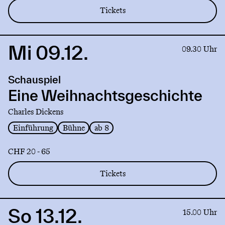
Tickets
Mi 09.12.
Link
09.30 Uhr
to
production
Schauspiel
Eine
Weihnachtsgeschichte
Eine Weihnachtsgeschichte
Charles Dickens
Einführung
Bühne
ab 8
CHF 20 - 65
Tickets
So 13.12.
Link
15.00 Uhr
to