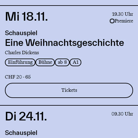
Mi 18.11.
Link
19.30 Uhr
to
Premiere
production
Schauspiel
Eine
Weihnachtsgeschichte
Eine Weihnachtsgeschichte
Charles Dickens
Einführung
Bühne
ab 8
A1
CHF 20 - 65
Tickets
Di 24.11.
Link
09.30 Uhr
to
production
Schauspiel
Eine