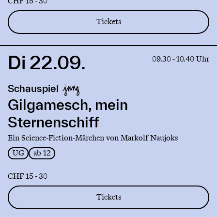
CHF 15 - 30
Tickets
Di 22.09.
Link
09.30 - 10.40 Uhr
to
production
Schauspiel
Gilgamesch,
mein
Gilgamesch, mein
Sternenschiff
Sternenschiff
Ein Science-Fiction-Märchen von Markolf Naujoks
UG
ab 12
CHF 15 - 30
Tickets