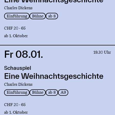
Charles Dickens
Einführung
Bühne
ab 8
CHF 20 - 65
ab 1. Oktober
Fr 08.01.
Link
19.30 Uhr
to
production
Schauspiel
Eine
Weihnachtsgeschichte
Eine Weihnachtsgeschichte
Charles Dickens
Einführung
Bühne
ab 8
A9
CHF 20 - 65
ab 1. Oktober