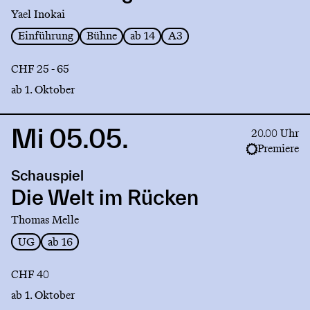
Yael Inokai
Einführung
Bühne
ab 14
A3
CHF 25 - 65
ab 1. Oktober
Mi 05.05.
Link
20.00 Uhr
to
Premiere
production
Schauspiel
Die
Welt
Die Welt im Rücken
im
Thomas Melle
Rücken
UG
ab 16
CHF 40
ab 1. Oktober