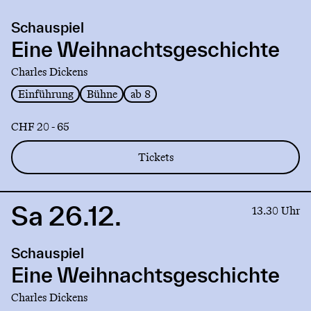
production
Schauspiel
Eine
Weihnachtsgeschichte
Eine Weihnachtsgeschichte
Charles Dickens
Einführung
Bühne
ab 8
CHF 20 - 65
Tickets
Sa 26.12.
Link
13.30 Uhr
to
production
Schauspiel
Eine
Weihnachtsgeschichte
Eine Weihnachtsgeschichte
Charles Dickens