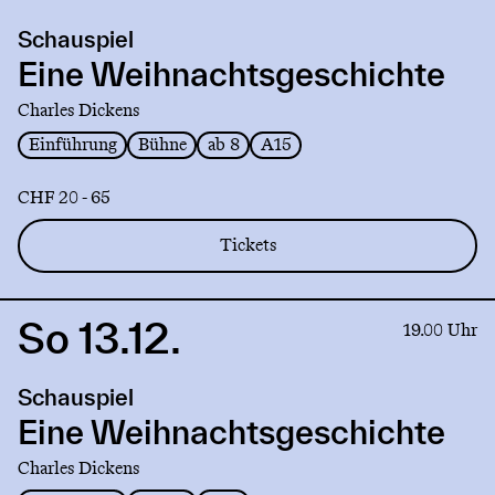
production
Schauspiel
Eine
Weihnachtsgeschichte
Eine Weihnachtsgeschichte
Charles Dickens
Einführung
Bühne
ab 8
A15
CHF 20 - 65
Tickets
So 13.12.
Link
19.00 Uhr
to
production
Schauspiel
Eine
Weihnachtsgeschichte
Eine Weihnachtsgeschichte
Charles Dickens