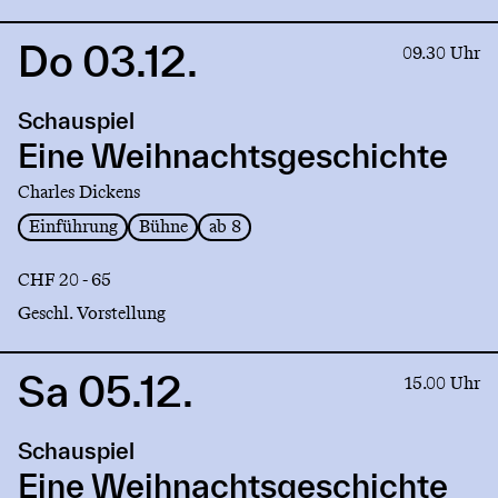
Do 03.12.
Link
09.30 Uhr
to
production
Schauspiel
Eine
Weihnachtsgeschichte
Eine Weihnachtsgeschichte
Charles Dickens
Einführung
Bühne
ab 8
CHF 20 - 65
Geschl. Vorstellung
Sa 05.12.
Link
15.00 Uhr
to
production
Schauspiel
Eine
Weihnachtsgeschichte
Eine Weihnachtsgeschichte