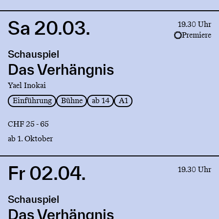
Sa 20.03.
Link
19.30 Uhr
to
Premiere
production
Schauspiel
Das
Verhängnis
Das Verhängnis
Yael Inokai
Einführung
Bühne
ab 14
A1
CHF 25 - 65
ab 1. Oktober
Fr 02.04.
Link
19.30 Uhr
to
production
Schauspiel
Das
Verhängnis
Das Verhängnis