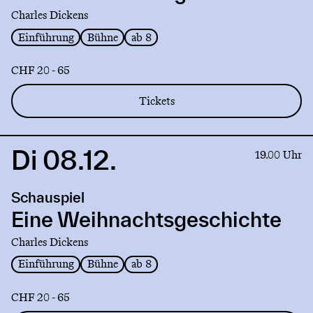
Charles Dickens
Einführung
Bühne
ab 8
CHF 20 - 65
Tickets
Di 08.12.
Link
19.00 Uhr
to
production
Schauspiel
Eine
Weihnachtsgeschichte
Eine Weihnachtsgeschichte
Charles Dickens
Einführung
Bühne
ab 8
CHF 20 - 65