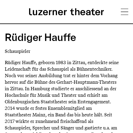
Direkt
H
zum
Rüdiger Hauffe
Inhalt
a
Schauspieler
u
Rüdiger Hauffe, geboren 1983 in Zittau, entdeckte seine
p
Leidenschaft für das Schauspiel als Bühnentechniker.
Noch vor seiner Ausbildung trat er hinter dem Vorhang
t
hervor auf die Bühne des Gerhart-Hauptmann-Theaters
m
in Zittau. In Hamburg studierte er anschliessend an der
Hochschule für Musik und Theater und erhielt am
e
Oldenburgischen Staatstheater sein Erstengagement.
n
2014 wurde er festes Ensemblemitglied am
Staatstheater Mainz, ein Band das bis heute hält. Seit
ü
2017 wirkte er zunehmend freischaffend als
Schauspieler, Sprecher und Sänger und gastierte u.a. am