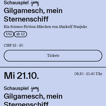
Schauspiel
Gilgamesch,
mein
Gilgamesch, mein
Sternenschiff
Sternenschiff
Ein Science-Fiction-Märchen von Markolf Naujoks
UG
ab 12
CHF 15 - 30
Tickets
Mi 21.10.
Link
09.30 - 10.40 Uhr
to
production
Schauspiel
Gilgamesch,
mein
Gilgamesch, mein
Sternenschiff
Sternenschiff