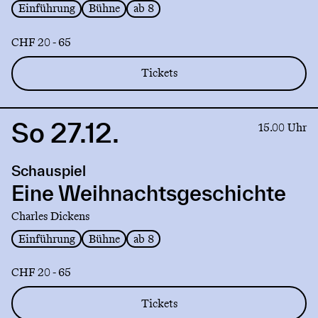
Einführung
Bühne
ab 8
CHF 20 - 65
Tickets
So 27.12.
Link
15.00 Uhr
to
production
Schauspiel
Eine
Weihnachtsgeschichte
Eine Weihnachtsgeschichte
Charles Dickens
Einführung
Bühne
ab 8
CHF 20 - 65
Tickets