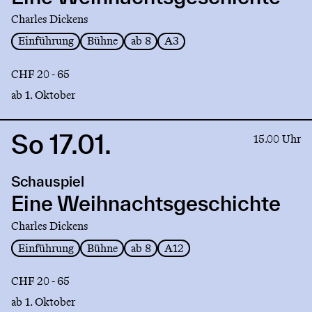
Charles Dickens
Einführung
Bühne
ab 8
A3
CHF 20 - 65
ab 1. Oktober
So 17.01.
Link
15.00 Uhr
to
production
Schauspiel
Eine
Weihnachtsgeschichte
Eine Weihnachtsgeschichte
Charles Dickens
Einführung
Bühne
ab 8
A12
CHF 20 - 65
ab 1. Oktober