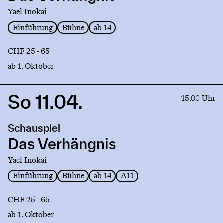
Yael Inokai
Einführung
Bühne
ab 14
CHF 25 - 65
ab 1. Oktober
So 11.04.
Link
15.00 Uhr
to
production
Schauspiel
Das
Verhängnis
Das Verhängnis
Yael Inokai
Einführung
Bühne
ab 14
A11
CHF 25 - 65
ab 1. Oktober