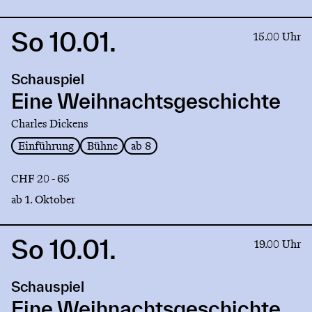
So 10.01.
Link
15.00 Uhr
to
production
Schauspiel
Eine
Weihnachtsgeschichte
Eine Weihnachtsgeschichte
Charles Dickens
Einführung
Bühne
ab 8
CHF 20 - 65
ab 1. Oktober
So 10.01.
Link
19.00 Uhr
to
production
Schauspiel
Eine
Weihnachtsgeschichte
Eine Weihnachtsgeschichte