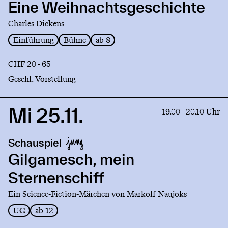
Weihnachtsgeschichte
Eine Weihnachtsgeschichte
Charles Dickens
Einführung
Bühne
ab 8
CHF 20 - 65
Geschl. Vorstellung
Mi 25.11.
Link
19.00 - 20.10 Uhr
to
production
Schauspiel
Gilgamesch,
mein
Gilgamesch, mein
Sternenschiff
Sternenschiff
Ein Science-Fiction-Märchen von Markolf Naujoks
UG
ab 12