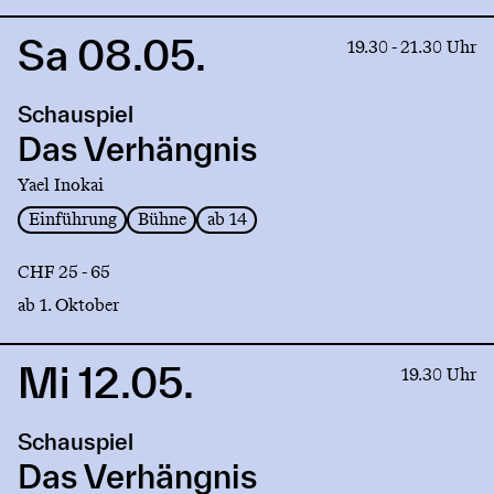
Sa 08.05.
Link
19.30 - 21.30 Uhr
to
production
Schauspiel
Das
Verhängnis
Das Verhängnis
Yael Inokai
Einführung
Bühne
ab 14
CHF 25 - 65
ab 1. Oktober
Mi 12.05.
Link
19.30 Uhr
to
production
Schauspiel
Das
Verhängnis
Das Verhängnis