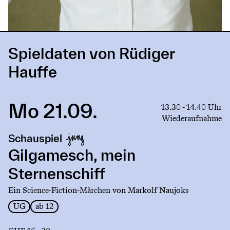
Spieldaten von Rüdiger
Hauffe
Mo 21.09.
Link
13.30 - 14.40 Uhr
to
Wiederaufnahme
production
Schauspiel
Gilgamesch,
mein
Gilgamesch, mein
Sternenschiff
Sternenschiff
Ein Science-Fiction-Märchen von Markolf Naujoks
UG
ab 12