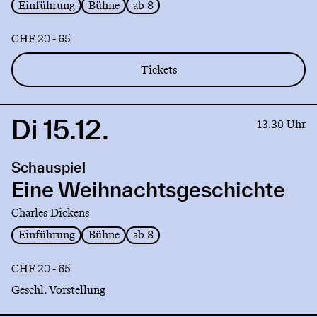
Einführung
Bühne
ab 8
CHF 20 - 65
Tickets
Di 15.12.
Link
13.30 Uhr
to
production
Schauspiel
Eine
Weihnachtsgeschichte
Eine Weihnachtsgeschichte
Charles Dickens
Einführung
Bühne
ab 8
CHF 20 - 65
Geschl. Vorstellung