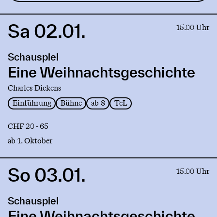
Sa 02.01.
Link
15.00 Uhr
to
production
Schauspiel
Eine
Weihnachtsgeschichte
Eine Weihnachtsgeschichte
Charles Dickens
Einführung
Bühne
ab 8
TcL
CHF 20 - 65
ab 1. Oktober
So 03.01.
Link
15.00 Uhr
to
production
Schauspiel
Eine
Weihnachtsgeschichte
Eine Weihnachtsgeschichte