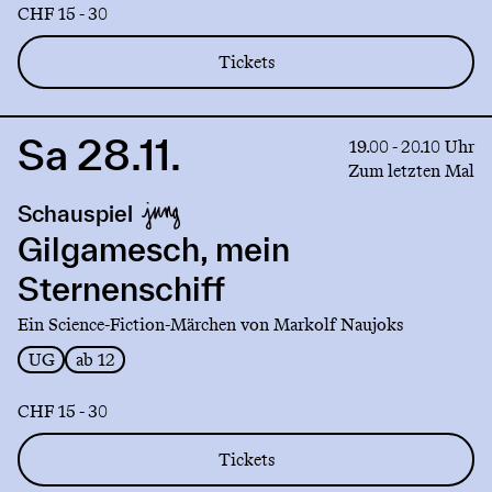
CHF 15 - 30
Tickets
Sa 28.11.
Link
19.00 - 20.10 Uhr
to
Zum letzten Mal
production
Schauspiel
Gilgamesch,
mein
Gilgamesch, mein
Sternenschiff
Sternenschiff
Ein Science-Fiction-Märchen von Markolf Naujoks
UG
ab 12
CHF 15 - 30
Tickets