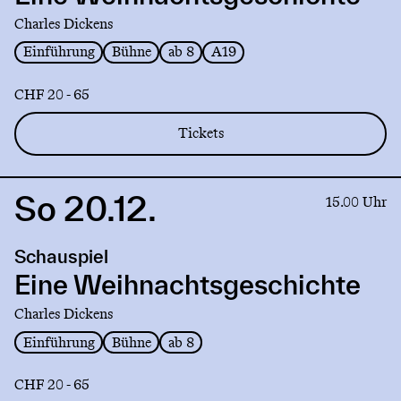
Charles Dickens
Einführung
Bühne
ab 8
A19
CHF 20 - 65
Tickets
So 20.12.
Link
15.00 Uhr
to
production
Schauspiel
Eine
Weihnachtsgeschichte
Eine Weihnachtsgeschichte
Charles Dickens
Einführung
Bühne
ab 8
CHF 20 - 65