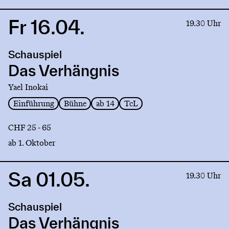
Fr 16.04.
Link
19.30 Uhr
to
production
Schauspiel
Das
Verhängnis
Das Verhängnis
Yael Inokai
Einführung
Bühne
ab 14
TcL
CHF 25 - 65
ab 1. Oktober
Sa 01.05.
Link
19.30 Uhr
to
production
Schauspiel
Das
Verhängnis
Das Verhängnis