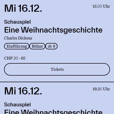
Mi 16.12.
Link
15.00 Uhr
to
production
Schauspiel
Eine
Weihnachtsgeschichte
Eine Weihnachtsgeschichte
Charles Dickens
Einführung
Bühne
ab 8
CHF 20 - 65
Tickets
Mi 16.12.
Link
19.30 Uhr
to
production
Schauspiel
Eine
Weihnachtsgeschichte
Eine Weihnachtsgeschichte